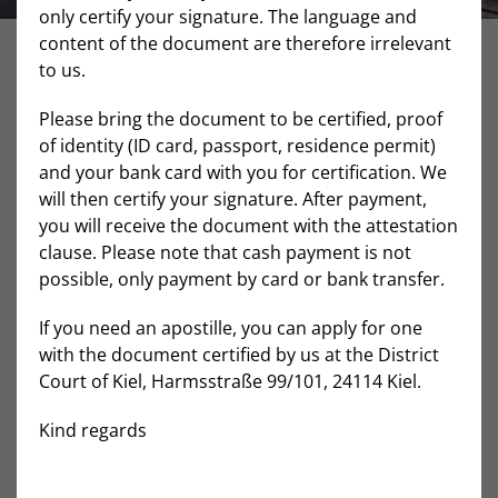
only certify your signature. The language and
content of the document are therefore irrelevant
to us.
Please bring the document to be certified, proof
of identity (ID card, passport, residence permit)
and your bank card with you for certification. We
GUT BERATEN
will then certify your signature. After payment,
you will receive the document with the attestation
clause. Please note that cash payment is not
possible, only payment by card or bank transfer.
In sämtlichen notariellen Bereichen steht Ihnen unser
Notar zur Verfügung und berät Sie umfassend, um Ihre
If you need an apostille, you can apply for one
persönlichen Wünsche und Ziele bestmöglich
with the document certified by us at the District
umzusetzen. Da viele Geschäfte im Notariat erhebliche
Court of Kiel, Harmsstraße 99/101, 24114 Kiel.
steuerrechtliche Auswirkungen haben, arbeiten wir
auch gerne direkt mit Ihrem Steuerberater Hand in
Kind regards
Hand.