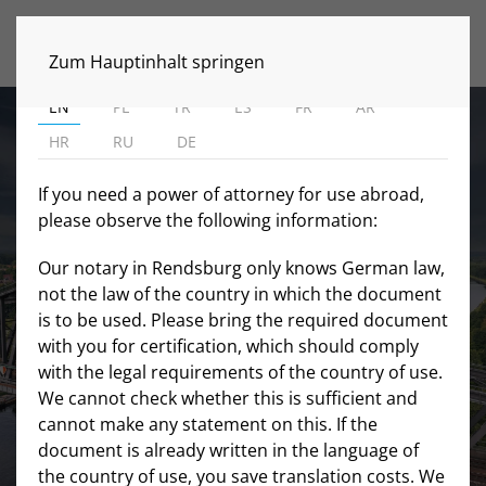
MENÜ
WICHTIGE INFORMATIONEN
Zum Hauptinhalt springen
EN
PL
TR
ES
FR
AR
HR
RU
DE
IHR NOTAR IN
If you need a power of attorney for use abroad,
RENDSBURG
please observe the following information:
Our notary in Rendsburg only knows German law,
Wir beglaubigen und beurkunden Ihre
not the law of the country in which the document
Rechtsgeschäfte.
is to be used. Please bring the required document
with you for certification, which should comply
with the legal requirements of the country of use.
We cannot check whether this is sufficient and
WICHTIGE INFORMATIONEN
cannot make any statement on this. If the
document is already written in the language of
the country of use, you save translation costs. We